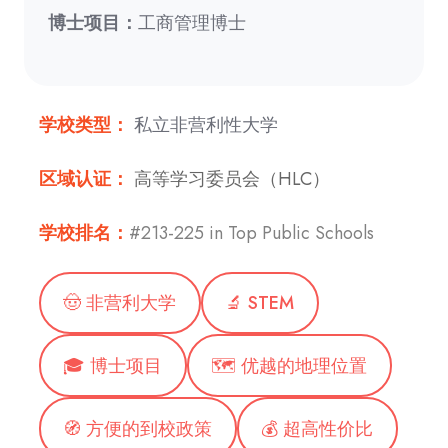
Indianapolis,
博士项目：
工商管理博士
Indiana
德
州
学校类型：
私立非营利性大学
Forney,
Texas
区域认证：
高等学习委员会（HLC）
学校排名：
#213-225 in Top Public Schools
🤠 非营利大学
🔬 STEM
🎓 博士项目
🗺️ 优越的地理位置
🧭 方便的到校政策
💰 超高性价比