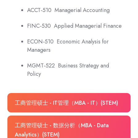
ACCT-510 Managerial Accounting
FINC-530 Applied Managerial Finance
ECON-510 Economic Analysis for
Managers
MGMT-522 Business Strategy and
Policy
工商管理硕士 - IT管理（MBA - IT）(STEM)
工商管理硕士 - 数据分析（MBA - Data
Analytics）(STEM)