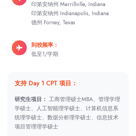
校
印第安纳州 Merrillville, Indiana
9、
年
校
印第安纳州 Indianapolis, Indiana
10、
支
区：
德州 Forney, Texas
1、
持
印
2、
分
第
3、
到
到校频率：
期
安
5、
校
低至1/学期
付
纳
5、
频
款
州
6
率：
Merrillville,
月
低
支持 Day 1 CPT 项目：
Indiana
至
印
研究生项目：
工商管理硕士MBA、管理学理
1/
第
学硕士、人工智能理学硕士、计算机信息系
学
安
统理学硕士、数据分析理学硕士、信息技术
期
纳
项目管理理学硕士
州