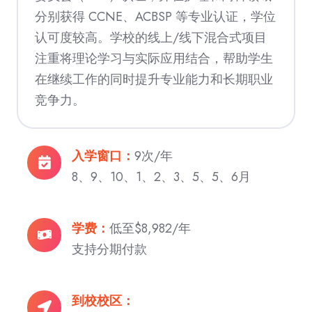
分别获得 CCNE、ACBSP 等专业认证，学位
认可度较高。学校的线上/线下混合式项目
注重将理论学习与实际应用结合，帮助学生
在继续工作的同时提升专业能力和长期职业
竞争力。
入
入学窗口：
9次/年
学
8、9、10、1、2、3、5、5、6月
窗
口：
学
学费：
低至$8,982/年
9
费：
支持分期付款
次/
低
年
至
到
到校校区：
8、
$8,982/